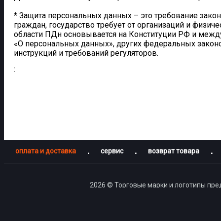
* Защита персональных данных – это требование зако
граждан, государство требует от организаций и физи
области ПДн основывается на Конституции РФ и между
«О персональных данных», других федеральных законо
инструкций и требований регуляторов.
:
оплата и доставка
сервис
возврат товара
2026 © Торговые марки и логотипы пре
Согласно пункту 6 статьи 1252 ГК РФ не допускается испо
знаками, знаками обслуживания или коммерческими обозна
деятельности или средства индивидуа