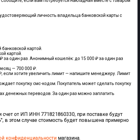
 Сообщите, если вам потребуется накладная вместе с товаром
 удостоверяющий личность владельца банковской карты с
й банковской картой.
ой картой.
 ₽ за один раз. Анонимный кошелёк: до 15 000 ₽ за один раз
есяц — 700 000 ₽.
 ₽, если хотите увеличить лимит — напишите менеджеру. Лимит
ерждает покупку смс-кодом. Покупатель может сделать покупку
емах денежных переводов. За один раз можно заплатить
и счет от ИП ИНН 771821860330, при поставке будут
, в этом случае стоимость будет повышена примерно
ой конфиденциальности
магазина.