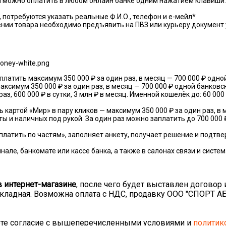
й можно оплатить в любом онлайн банке одним нажатием клавиши.
 потребуются указать реальные Ф.И.О., телефон и е-мейл*
ении товара необходимо предъявить на ПВЗ или курьеру документ
латить максимум 350 000 ₽ за один раз, в месяц — 700 000 ₽ одно
ксимум 350 000 ₽ за один раз, в месяц — 700 000 ₽ одной банковск
, 600 000 ₽ в сутки, 3 млн ₽ в месяц. Именной кошелёк до: 60 000
 картой «Мир» в пару кликов — максимум 350 000 ₽ за один раз, в м
ты и наличных под рукой. За один раз можно заплатить до 700 000
платить по частям», заполняет анкету, получает решение и подтв
нале, банкомате или кассе банка, а также в салонах связи и сист
 интернет-магазине
, после чего будет выставлен договор 
ладная. Возможна оплата с НДС, продавку ООО "СПОРТ АБ"
аете согласие с вышеперечисленными условиями и
политик