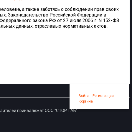
еловеке, а также заботясь о соблюдении прав своих
ных. Законодательство Российской Федерации в
едерального закона РФ от 27 июля 2006 г. N 152-ФЗ
альных данных, отраслевых нормативных актов,
Войти
Регистрация
Корзина
0 позиций
на сумму
0 руб.
водителей принадлежат ООО "СПОРТ АБ".
 до степени смешения с уже зарегистрированными товарными
вообладателя. Использование результата интеллектуальной
правообладателя, является незаконным