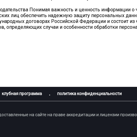
нодательства Понимая важность и ценность информации о ч
ческих лиц обеспечить надежную защиту персональных дан
народных договорах Российской Федерации и состоит из Ф
в, определяющих случаи и особенности обработки персон
клубная программа
политика конфиденциальности
доставленные на сайте на праве аккредитации и лицензии произ
льзование фирменного наименования, тождественного или сходного
чениями при совпадении по видам деятельности без согласия пра
лизации, если такое использование осуществляется без согласия 