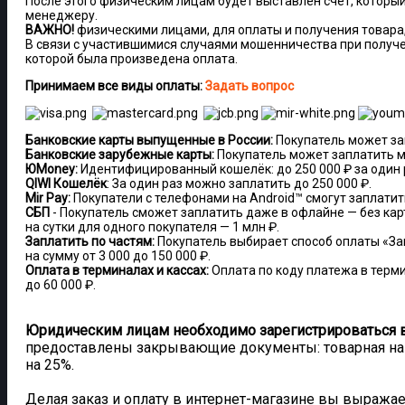
После этого физическим лицам будет выставлен счет, которы
менеджеру.
ВАЖНО!
физическими лицами, для оплаты и получения товара,
В связи с участившимися случаями мошенничества при получ
которой была произведена оплата.
Принимаем все виды оплаты:
Задать вопрос
Банковские карты выпущенные в России:
Покупатель может зап
Банковские зарубежные карты:
Покупатель может заплатить ма
ЮMoney:
Идентифицированный кошелёк: до 250 000 ₽ за один раз
QIWI Кошелёк
: За один раз можно заплатить до 250 000 ₽.
Mir Pay:
Покупатели с телефонами на Android™ смогут заплатить
СБП
- Покупатель сможет заплатить даже в офлайне — без кар
на сутки для одного покупателя — 1 млн ₽.
Заплатить по частям:
Покупатель выбирает способ оплаты «За
на сумму от 3 000 до 150 000 ₽.
Оплата в терминалах и кассах:
Оплата по коду платежа в терми
до 60 000 ₽.
Юридическим лицам необходимо зарегистрироваться в
предоставлены закрывающие документы: товарная нак
на 25%.
Делая заказ и оплату в интернет-магазине вы выраж