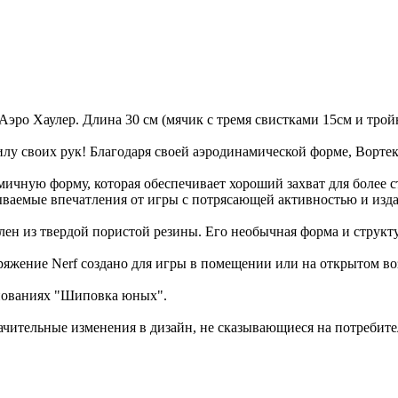
о Хаулер. Длина 30 см (мячик с тремя свистками 15см и тройн
оих рук! Благодаря своей аэродинамической форме, Вортекс 
 форму, которая обеспечивает хороший захват для более ста
мые впечатления от игры с потрясающей активностью и издает
твердой пористой резины. Его необычная форма и структура
е Nerf создано для игры в помещении или на открытом возд
нованиях "Шиповка юных".
ачительные изменения в дизайн, не сказывающиеся на потребител