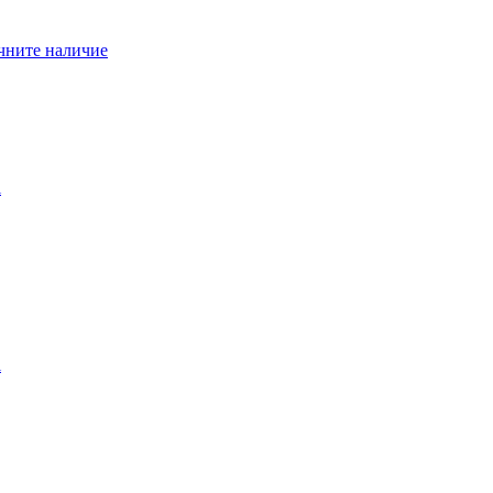
чните наличие
l
l