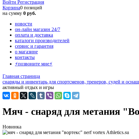
Войти
Регистрация
Корзина
0 позиций
на сумму
0 руб.
новости
он-лайн магазин 24/7
оплата и доставка
каталоги производителей
сервис и гарантия
о магазине
контакты
⚡позвоните мне⚡
Главная страница
снаряды и инвентарь для спортсменов, тренеров, судей и осн
активный отдых и игры
Мяч - снаряд для метания "Во
Новинка