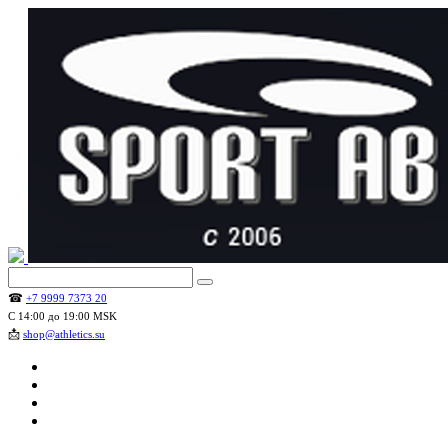
☎
+7 9999 7373 20
С 14:00 до 19:00 MSK
📩
shop@athletics.su