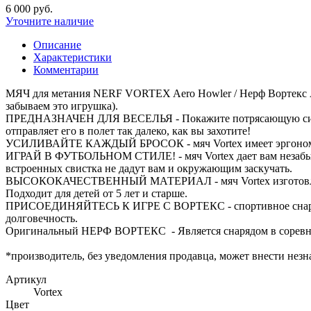
6 000 руб.
Уточните наличие
Описание
Характеристики
Комментарии
МЯЧ для метания NERF VORTEX Aero Howler / Нерф Вортекс Аэр
забываем это игрушка).
ПРЕДНАЗНАЧЕН ДЛЯ ВЕСЕЛЬЯ - Покажите потрясающую силу св
отправляет его в полет так далеко, как вы захотите!
УСИЛИВАЙТЕ КАЖДЫЙ БРОСОК - мяч Vortex имеет эргономичную
ИГРАЙ В ФУТБОЛЬНОМ СТИЛЕ! - мяч Vortex дает вам незабывае
встроенных свистка не дадут вам и окружающим заскучать.
ВЫСОКОКАЧЕСТВЕННЫЙ МАТЕРИАЛ - мяч Vortex изготовлен из 
Подходит для детей от 5 лет и старше.
ПРИСОЕДИНЯЙТЕСЬ К ИГРЕ С ВОРТЕКС - спортивное снаряжени
долговечность.
Оригинальный НЕРФ ВОРТЕКС - Является снарядом в сорев
*производитель, без уведомления продавца, может внести незн
Артикул
Vortex
Цвет