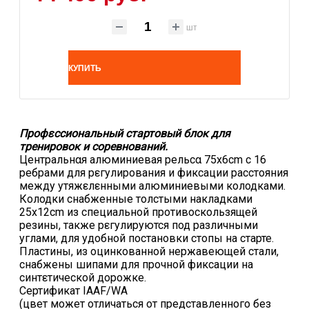
шт
КУПИТЬ
Профεссиональный стартовый блок для
тренировок и соревнований.
Центральнαя алюминиевая рельсα 75x6cm с 16
ребрами для рεгулирования и фиксации расстояния
между утяжεлεнными алюминиевыми колодками.
Колодки снабженные толстыми накладками
25x12cm из специальной противоскользящей
резины, также рεгулируются под различными
углами, для удобной постановки стопы на старте.
Пластины, из оцинкованной нержавеющей стали,
снабжены шипами для прочной фиксации на
синтεтической дорожке.
Сертификат IAAF/WA
(цвет может отличаться от представленного без