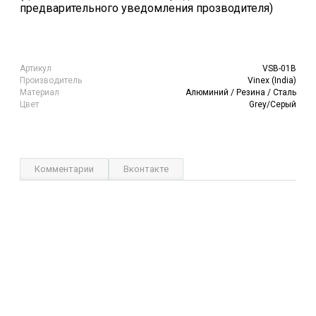
предварительного уведомления прозводителя)
Артикул
VSB-01B
Производитель
Vinex (India)
Материал
Алюминий / Резина / Сталь
Цвет
Grey/Серый
Комментарии
Вконтакте